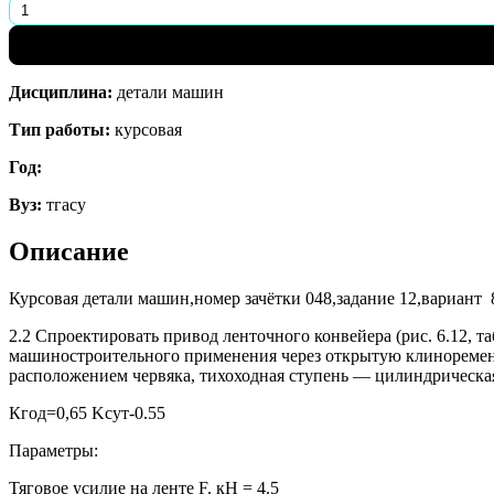
Дисциплина:
детали машин
Тип работы:
курсовая
Год:
Вуз:
тгасу
Описание
Курсовая детали машин,номер зачётки 048,задание 12,вариант 
2.2 Спроектировать привод ленточного конвейера (рис. 6.12, т
машиностроительного применения через открытую клиноремен
расположением червяка, тихоходная ступень — цилиндрическа
Кгод=0,65 Kсут-0.55
Параметры:
Тяговое усилие на ленте F. кН = 4.5