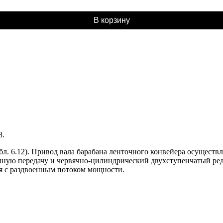
В корзину
8.
абл. 6.12). Привод вала барабана ленточного конвейера осуществ
ную передачу и червячно-цилиндрический двухступенчатый ред
я с раздвоенным потоком мощности.