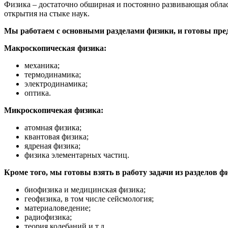
Физика – достаточно обширная и постоянно развивающая облас
открытия на стыке наук.
Мы работаем с основными разделами физики, и готовы пре
Макроскопическая физика:
механика;
термодинамика;
электродинамика;
оптика.
Микроскопичекая физика:
атомная физика;
квантовая физика;
ядреная физика;
физика элементарных частиц.
Кроме того, мы готовы взять в работу задачи из разделов ф
биофизика и медицинская физика;
геофизика, в том числе сейсмология;
материаловедение;
радиофизика;
теория колебаний и т.д.