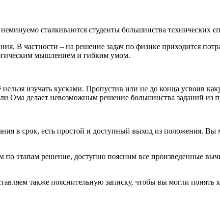
й неминуемо сталкиваются студенты большинства технических с
ия. В частности – на решение задач по физике приходится потра
огическим мышлением и гибким умом.
Её нельзя изучать кусками. Пропустив или не до конца усвоив как
 или Ома делает невозможным решение большинства заданий из п
дания в срок, есть простой и доступный выход из положения. 
 по этапам решение, доступно поясним все произведенные вычи
ставляем также пояснительную записку, чтобы вы могли понять 